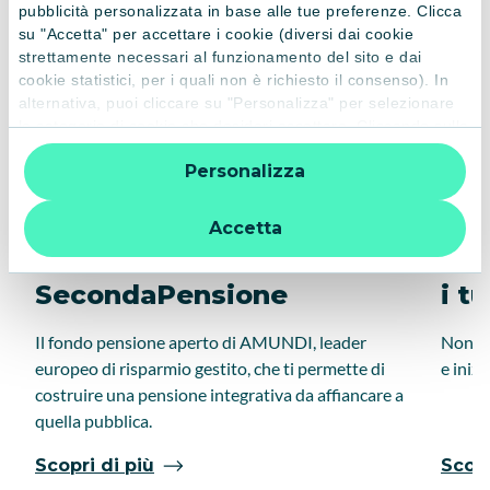
pubblicità personalizzata in base alle tue preferenze. Clicca
su "Accetta" per accettare i cookie (diversi dai cookie
strettamente necessari al funzionamento del sito e dai
cookie statistici, per i quali non è richiesto il consenso). In
alternativa, puoi cliccare su "Personalizza" per selezionare
le categorie di cookie che desideri accettare. Cliccando sulla
“X” le impostazioni predefinite vengono lasciate invariate e
Personalizza
quindi la navigazione può continuare senza cookie o altri
strumenti di tracciamento diversi da quelli tecnici. Per
ulteriori informazioni:
informativa privacy
.
Accetta
AMUNDI
Sol
SecondaPensione
i tu
Il fondo pensione aperto di AMUNDI, leader
Non è 
europeo di risparmio gestito, che ti permette di
e inizi
costruire una pensione integrativa da affiancare a
quella pubblica.
Scopri di più
Scopr