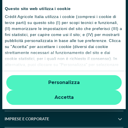
Normative
Questo sito web utilizza i cookie
Crédit Agricole Italia utilizza i cookie (compresi i cookie di
Disconoscimento operazioni
terze parti) su questo sito (I) per scopi tecnici e funzionali,
Informative
(II) memorizzare le impostazioni del sito che preferisci (III) a
fini statistici, per capire come usi il sito; e (IV) per mostrarti
Informativa sulla sostenibilità nel settore dei servizi finanziari
pubblicità personalizzata in base alle tue preferenze. Clicca
su "Accetta" per accettare i cookie (diversi dai cookie
Informativa sulla presa in considerazione dei PAI
strettamente necessari al funzionamento del sito e dai
cookie statistici, per i quali non è richiesto il consenso). In
Etica e conformità
alternativa, puoi cliccare su "Personalizza" per selezionare
le categorie di cookie che desideri accettare. Cliccando sulla
Whistleblowing
“X” le impostazioni predefinite vengono lasciate invariate e
Personalizza
quindi la navigazione può continuare senza cookie o altri
PRIVATI
strumenti di tracciamento diversi da quelli tecnici. Per
ulteriori informazioni:
informativa privacy
.
Accetta
PROFESSIONISTI E PMI
IMPRESE E CORPORATE