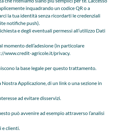
à che riteniamo siano più semplici per te. L’accesso
 semplicemente inquadrando un codice QR o a
ci la tua identità senza ricordarti le credenziali
ite notifiche push).
ichiesta e degli eventuali permessi all’utilizzo Dati
al momento dell’adesione (in particolare
://www.credit-agricole.it/privacy
.
uiscono la base legale per questo trattamento.
Nostra Applicazione, di un link o una sezione in
nteresse ad evitare disservizi.
esto può avvenire ad esempio attraverso l’analisi
e clienti.