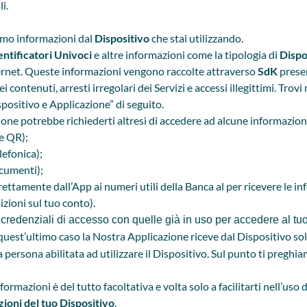
i.
iamo informazioni dal
Dispositivo
che stai utilizzando.
entificatori Univoci
e altre informazioni come la tipologia di
Dispo
nternet. Queste informazioni vengono raccolte attraverso
SdK
presen
 contenuti, arresti irregolari dei Servizi e accessi illegittimi. Trov
spositivo e Applicazione” di seguito.
zione potrebbe richiederti altresì di accedere ad alcune informazion
ce QR);
lefonica);
ocumenti);
ettamente dall’App ai numeri utili della Banca al per ricevere le in
izioni sul tuo conto).
ue credenziali di accesso con quelle già in uso per accedere al t
n quest’ultimo caso la Nostra Applicazione riceve dal Dispositivo s
 persona abilitata ad utilizzare il Dispositivo. Sul punto ti preghia
rmazioni è del tutto facoltativa e volta solo a facilitarti nell’uso d
zioni del tuo Dispositivo
.