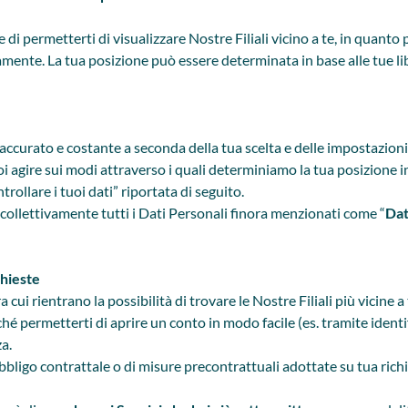
i permetterti di visualizzare Nostre Filiali vicino a te, in quanto pa
litamente. La tua posizione può essere determinata in base alle tue 
ccurato e costante a seconda della tua scelta e delle impostazioni
i agire sui modi attraverso i quali determiniamo la tua posizione 
ollare i tuoi dati” riportata di seguito.
collettivamente tutti i Dati Personali finora menzionati come “
Dat
chieste
ra cui rientrano la possibilità di trovare le Nostre Filiali più vicine 
 permetterti di aprire un conto in modo facile (es. tramite identifi
za.
bligo contrattale o di misure precontrattuali adottate su tua richi