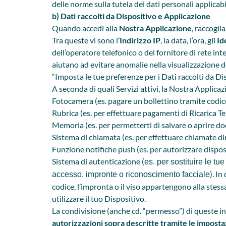
delle norme sulla tutela dei dati personali applicabil
b) Dati raccolti da Dispositivo e Applicazione
Quando accedi alla
Nostra Applicazione
, raccogl
Tra queste vi sono l’
Indirizzo IP
, la data, l’ora, gli
Id
dell’operatore telefonico o del fornitore di rete i
aiutano ad evitare anomalie nella visualizzazione dei
“Imposta le tue preferenze per i Dati raccolti da Di
A seconda di quali Servizi attivi, la Nostra Applica
Fotocamera (es. pagare un bollettino tramite codi
Rubrica (es. per effettuare pagamenti di Ricarica Te
Memoria (es. per permetterti di salvare o aprire d
Sistema di chiamata (es. per effettuare chiamate dir
Funzione notifiche push (es. per autorizzare dispos
Sistema di autenticazione (
es. per sostituire le t
). I
accesso, impronte o riconoscimento facciale
codice, l’impronta o il viso appartengono alla stessa
utilizzare il tuo Dispositivo.
La condivisione (anche cd. “permesso”) di queste info
autorizzazioni sopra descritte tramite le imposta