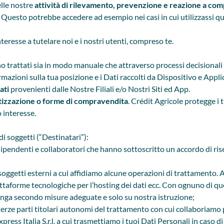
elle nostre
attività di rilevamento, prevenzione e reazione a comp
e. Questo potrebbe accedere ad esempio nei casi in cui utilizzassi 
teresse a tutelare noi e i nostri utenti, compreso te.
 sono trattati sia in modo manuale che attraverso processi decisiona
mazioni sulla tua posizione e i Dati raccolti da Dispositivo e Appli
dati
provenienti dalle Nostre Filiali e/o Nostri Siti ed App.
etizzazione o forme di compravendita
. Crédit Agricole protegge i tu
o interesse.
di soggetti (“Destinatari”):
i dipendenti e collaboratori che hanno sottoscritto un accordo di ris
i soggetti esterni a cui affidiamo alcune operazioni di trattamento. 
piattaforme tecnologiche per l’hosting dei dati ecc. Con ognuno di 
venga secondo misure adeguate e solo su nostra istruzione;
 terze parti titolari autonomi del trattamento con cui collaboriamo 
ess Italia S.r.l. a cui trasmettiamo i tuoi Dati Personali in caso di 