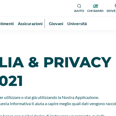
AIUTO
CHI SIAMO
DOVE
stimenti
Assicurazioni
Giovani
Università
LIA & PRIVACY -
021
 utilizzare o stai già utilizzando la Nostra Applicazione.
esta Informativa ti aiuta a capire meglio quali dati vengono raccolti
 la banca con cui hai deciso di instaurare un rapporto, quindi: