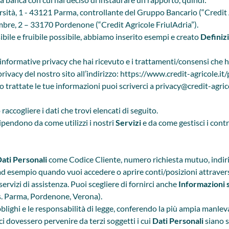
ersità, 1 - 43121 Parma, controllante del Gruppo Bancario (“Credit A
embre, 2 – 33170 Pordenone (“Credit Agricole FriulAdria”).
ile e fruibile possibile, abbiamo inserito esempi e creato
Definiz
 informative privacy che hai ricevuto e i trattamenti/consensi che 
ivacy del nostro sito all’indirizzo:
https://www.credit-agricole.it/
trattate le tue informazioni puoi scriverci a
privacy@credit-agrico
accogliere i dati che trovi elencati di seguito.
 dipendono da come utilizzi i nostri
Servizi
e da come gestisci i contr
ati Personali
come Codice Cliente, numero richiesta mutuo, indiriz
ad esempio quando vuoi accedere o aprire conti/posizioni attraver
servizi di assistenza. Puoi scegliere di fornirci anche
Informazioni s
es. Parma, Pordenone, Verona).
i obblighi e le responsabilità di legge, conferendo la più ampia manle
i dovessero pervenire da terzi soggetti i cui
Dati Personali
siano s