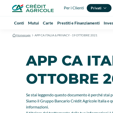
Per i Clienti
Privati
Conti
Mutui
Carte
Prestiti e Finanziamenti
Inve
Homepage
APP CA ITALIA & PRIVACY - 19 OTTOBRE 2021
APP CA ITA
OTTOBRE 2
Se stai leggendo questo documento è perché stai per
Siamo il Gruppo Bancario Crédit Agricole Italia e qu
informazioni.
Il titolare del trattamento delle tue informazioni è