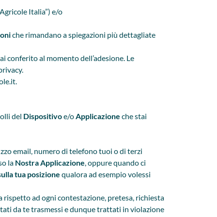
gricole Italia”) e/o
ioni
che rimandano a spiegazioni più dettagliate
hai conferito al momento dell’adesione. Le
privacy
.
le.it
.
olli del
Dispositivo
e/o
Applicazione
che stai
zo email, numero di telefono tuoi o di terzi
so la
Nostra Applicazione
, oppure quando ci
ulla tua posizione
qualora ad esempio volessi
va rispetto ad ogni contestazione, pretesa, richiesta
tati da te trasmessi e dunque trattati in violazione