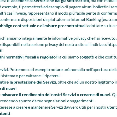
terà di
accedere ai Servizi che hai già sottoscritto
, ma con modalit
 ad esempio, ti permetterà ad esempio di pagare alcuni bollettini
ltri casi invece, rappresentano il modo più facile per te di confermar
o confermare disposizioni da piattaforma Internet Banking (es. tram
obbligo contrattuale o di misure precontrattuali
adottate su tua r
richiamiamo integralmente le informative privacy che hai ricevuto 
disponibili nella sezione privacy del nostro sito all’indirizzo:
https
ti
hi normativi, fiscali e regolatori
a cui siamo soggetti e che costit
rvizi
. Potremmo ad esempio notare un’anomalia nell’apertura della 
 sistema o per evitarne il ripetersi.
ntire la prestazione dei Servizi
, oltre che ad un nostro legittimo i
e di nuovi
r
misurare il rendimento dei nostri Servizi o crearne di nuovi.
Qu
 prendendo spunto da tue segnalazioni e suggerimenti.
resse a creare e mantenere Servizi davvero utili per i nostri utenti 
utenti