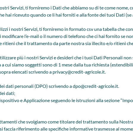
nostri Servizi, ti forniremo i Dati che abbiamo su di te come nome, c
e hai ricevuto quando ce li hai forniti e alla fonte dei tuoi Dati (
lizzi i nostri Servizi, ti forniremo in formato csv una tabella che co
 modificare l’e-mail o il numero di telefono che ci hai fornito se no
e ritieni che il trattamento da parte nostra sia illecito e/o ritieni c
ilizzare più i nostri Servizi e desideri che i tuoi Dati Personali non
a cui siamo soggetti sono di 1 mese dalla tua richiesta (estendibili 
sopra elencati scrivendo a privacy@credit-agricole.it.
 dei dati personali (DPO) scrivendo a
dpo@credit-agricole.it
.
ei dati;
ispositivo e Applicazione seguendo le istruzioni alla sezione “Impos
ttamenti che svolgiamo come titolare del trattamento sulla Nostra 
i faccia riferimento alle specifiche informative trasmesse al mome