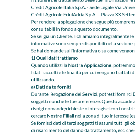
Crédit Agricole Italia S.p.A. - Sede Legale Via Univ
Crédit Agricole FriulAdria S.p.A. – Piazza XX Sett
Per rendere la spiegazione che segue più comprensib
consultabili in fondo a questo documento.
Se sei già un Cliente, richiamiamo integralmente le
informative sono sempre disponibili nella sezione pr
Se hai domande sull’Informativa o su come vengono 
1) Quali dati trattiamo
Quando utilizzi la
Nostra Applicazione
, potremmo r
I dati raccolti e le finalità per cui vengono trattati
utilizzando.
a) Dati da te forniti
Durante l’erogazione dei
Servizi
, potresti fornirci
D
soggetti nonché le tue preferenze. Questo accade 
rivolgi domande/richieste o interagisci con i nostri 
cercare
Nostre Filiali
nella zona di tuo interesse (
Se fornisci dati di terzi soggetti ti assumi tutti gl
di risarcimento del danno da trattamento, ecc. che c