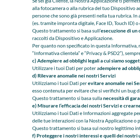
Se sei già Cliente, la Nostra Applicazione ti permet
alla fotocamera o alla rubrica del tuo Dispositivo
persone che sono già presenti nella tua rubrica. In a
(es. tramite impronta digitale, Face ID, Touch ID) 
Questo trattamento si basa sull’
esecuzione di un 
raccolti da Dispositivo e Applicazione.
Per quanto non specificato in questa Informativa, 
“Informativa clientela” e “Privacy & PSD2”), sempre 
c) Adempiere ad obblighi legali a cui siamo sogget
Utilizzare i tuoi Dati per poter a
dempiere ad obblig
d) Rilevare anomalie nei nostri Servizi
Utilizziamo i tuoi Dati per
evitare anomalie nei Se
esso contenuta per evitare che si verifichi un bug di
Questo trattamento si basa sulla
necessità di gara
e) Misurare l’efficacia dei nostri Servizi e crearn
Utilizziamo i tuoi Dati e Informazioni aggregate pe
delle tue interazioni con la Nostra Applicazione o
Questo trattamento si basa sul nostro legittimo inte
f) Proteggere i nostri interessi e quelli dei nostri 