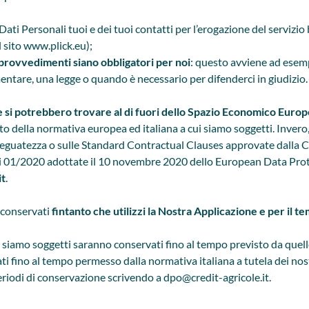
ti Personali tuoi e dei tuoi contatti per l’erogazione del servizio
l sito
www.plick.eu
);
ui provvedimenti siano obbligatori per noi
: questo avviene ad ese
ntare, una legge o quando è necessario per difenderci in giudizio.
e si potrebbero trovare al di fuori dello Spazio Economico Euro
to della normativa europea ed italiana a cui siamo soggetti. Invero, 
adeguatezza o sulle Standard Contractual Clauses approvate dalla
i 01/2020 adottate il 10 novembre 2020 dello European Data Prot
it
.
o conservati
fintanto che utilizzi la Nostra Applicazione e per il
ui siamo soggetti saranno conservati fino al tempo previsto da quelle
ti fino al tempo permesso dalla normativa italiana a tutela dei nostri
periodi di conservazione scrivendo a
dpo@credit-agricole.it
.