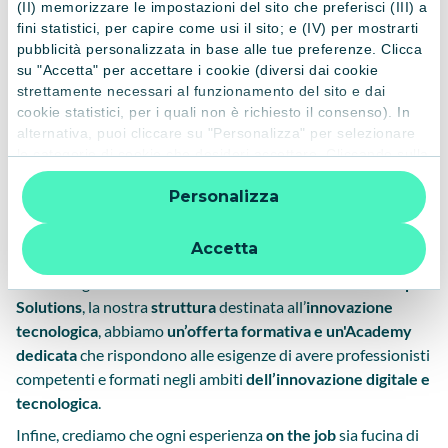
Crédit Agricole
(II) memorizzare le impostazioni del sito che preferisci (III) a
fini statistici, per capire come usi il sito; e (IV) per mostrarti
pubblicità personalizzata in base alle tue preferenze. Clicca
In Crédit Agricole la
formazione rappresenta un reale
su "Accetta" per accettare i cookie (diversi dai cookie
investimento sulle persone
, con modalità che puntano a
strettamente necessari al funzionamento del sito e dai
stimolare l’iniziativa individuale e la responsabilità di
cookie statistici, per i quali non è richiesto il consenso). In
ciascuno verso il proprio sviluppo personale e professionale
alternativa, puoi cliccare su "Personalizza" per selezionare
e diffondere i valori e la strategia del Gruppo. Le attività di
le categorie di cookie che desideri accettare. Cliccando sulla
“X” le impostazioni predefinite vengono lasciate invariate e
formazione rappresentano una leva strategica finalizzata a
Personalizza
quindi la navigazione può continuare senza cookie o altri
costruire la professionalità e la leadership necessarie per
strumenti di tracciamento diversi da quelli tecnici. Per
conseguire un’evoluzione strategica solida nel corso dei
ulteriori informazioni:
informativa privacy
.
Accetta
prossimi anni.
Per i colleghi che lavorano all’interno del nostro
CA Group
Solutions
, la nostra
struttura
destinata all’
innovazione
tecnologica
, abbiamo
un’offerta formativa e un'Academy
dedicata
che rispondono alle esigenze di avere professionisti
competenti e formati negli ambiti
dell’innovazione digitale e
tecnologica
.
Infine, crediamo che ogni esperienza
on the job
sia fucina di