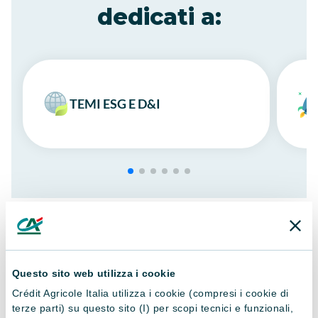
dedicati a:
TEMI ESG E D&I
Le opportunità di
formazione e
Questo sito web utilizza i cookie
apprendimento in
Crédit Agricole Italia utilizza i cookie (compresi i cookie di
terze parti) su questo sito (I) per scopi tecnici e funzionali,