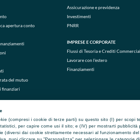
Assicurazione e previdenza
onto
Investimenti
ica apertura conto
PNRR
IMPRESE E CORPORATE
 finanziamenti
Flussi di Tesoria e Crediti Commercial
oni
Lavorare con l'estero
Finanziamenti
ti
 rata del mutuo
 finanziari
ie
cookie (compresi i cookie di terze parti) su questo sito (I) per scopi 
i statistici, per capire come usi il sito; e (IV) per mostrarti pubblic
e (diversi dai cookie strettamente necessari al funzionamento del si
ativa, puoi cliccare su "Personalizza" per selezionare le categorie d