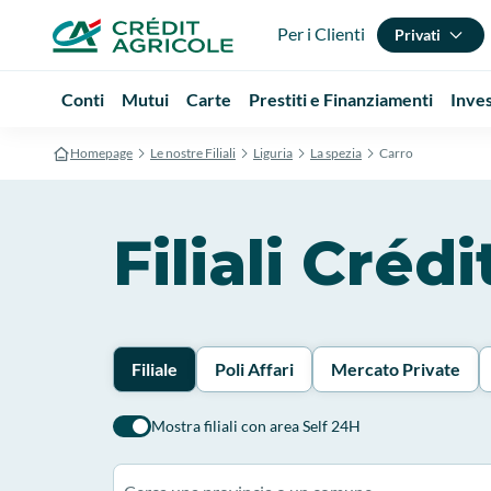
Per i Clienti
Privati
Conti
Mutui
Carte
Prestiti e Finanziamenti
Inve
Homepage
Le nostre Filiali
Liguria
La spezia
Carro
Filiali Créd
Filiale
Poli Affari
Mercato Private
Mostra filiali con area Self 24H