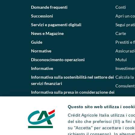
Domande frequenti
Conti
Successioni
Apri un c
Servizi e pagamenti digitali
Segui prat
News e Magazine
Carte
Guide
Prestiti e
Normative
Assicurazi
Disconoscimento operazioni
Mutui
Informative
Investimen
Informativa sulla sostenibilità nel settore dei
Calcola la
servizi finanziari
Consulenti
Informativa sulla presa in considerazione dei
PAI
Questo sito web utilizza i cook
Etica e conformità
Crédit Agricole Italia utilizza i 
Whistleblowing
del sito che preferisci (III) a fin
su "Accetta" per accettare i cooki
richiesto il consenso). In altern