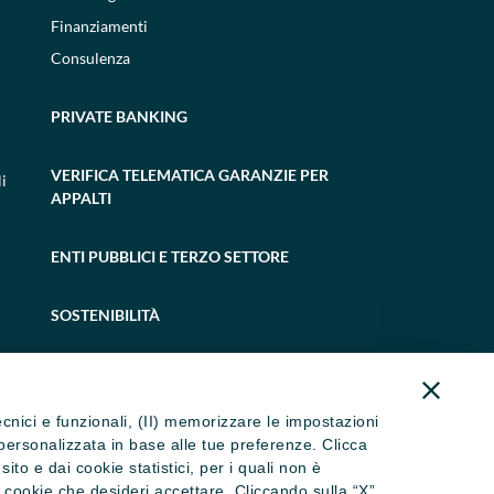
Finanziamenti
Consulenza
PRIVATE BANKING
VERIFICA TELEMATICA GARANZIE PER
i
APPALTI
ENTI PUBBLICI E TERZO SETTORE
SOSTENIBILITÀ
tecnici e funzionali, (II) memorizzare le impostazioni
ità personalizzata in base alle tue preferenze. Clicca
to e dai cookie statistici, per i quali non è
i cookie che desideri accettare. Cliccando sulla “X”