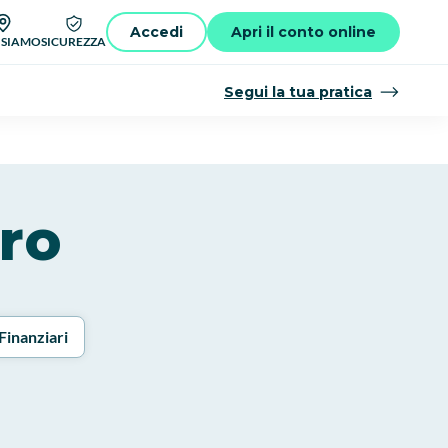
Accedi
Apri il conto online
 SIAMO
SICUREZZA
Segui la tua pratica
rro
Finanziari