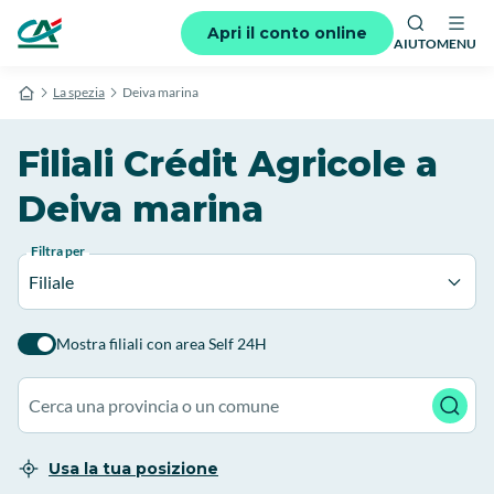
Apri il conto online
AIUTO
MENU
La spezia
Deiva marina
Filiali Crédit Agricole a
Deiva marina
Filtra per
Filiale
Mostra filiali con area Self 24H
Usa la tua posizione