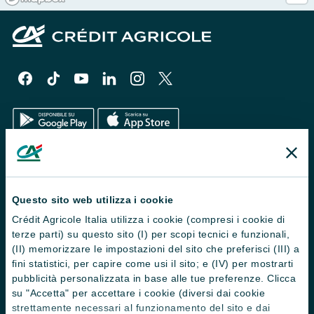
Il Gruppo
Trova filiali
Questo sito web utilizza i cookie
Crédit Agricole Italia utilizza i cookie (compresi i cookie di
Contattaci
terze parti) su questo sito (I) per scopi tecnici e funzionali,
Domande frequenti
(II) memorizzare le impostazioni del sito che preferisci (III) a
fini statistici, per capire come usi il sito; e (IV) per mostrarti
Successioni
pubblicità personalizzata in base alle tue preferenze. Clicca
su "Accetta" per accettare i cookie (diversi dai cookie
Servizi e pagamenti digitali
strettamente necessari al funzionamento del sito e dai