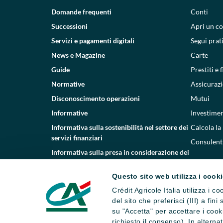
Domande frequenti
Conti
Successioni
Apri un c
Servizi e pagamenti digitali
Segui prat
News e Magazine
Carte
Guide
Prestiti e
Normative
Assicurazi
Disconoscimento operazioni
Mutui
Informative
Investimen
Informativa sulla sostenibilità nel settore dei
Calcola la
servizi finanziari
Consulenti
Informativa sulla presa in considerazione dei
PAI
Questo sito web utilizza i cook
Etica e conformità
Crédit Agricole Italia utilizza i 
Whistleblowing
del sito che preferisci (III) a fin
su "Accetta" per accettare i cooki
richiesto il consenso). In altern