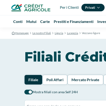
Per i Clienti
Privati
Conti
Mutui
Carte
Prestiti e Finanziamenti
Inve
Homepage
Le nostre Filiali
Liguria
La spezia
Vezzano ligure
Filiali Créd
Filiale
Poli Affari
Mercato Private
Mostra filiali con area Self 24H