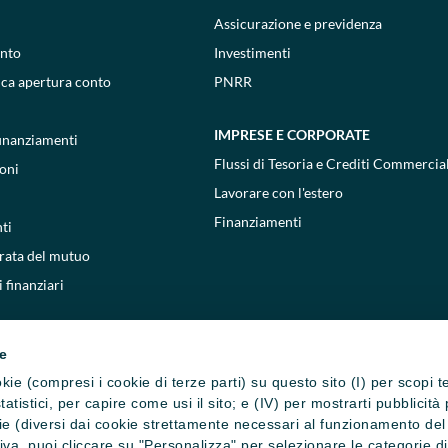
Assicurazione e previdenza
onto
Investimenti
ica apertura conto
PNRR
IMPRESE E CORPORATE
 finanziamenti
Flussi di Tesoria e Crediti Commercial
oni
Lavorare con l'estero
Finanziamenti
ti
 rata del mutuo
 finanziari
ie
cookie (compresi i cookie di terze parti) su questo sito (I) per scopi 
i statistici, per capire come usi il sito; e (IV) per mostrarti pubblic
e (diversi dai cookie strettamente necessari al funzionamento del si
ativa, puoi cliccare su "Personalizza" per selezionare le categorie d