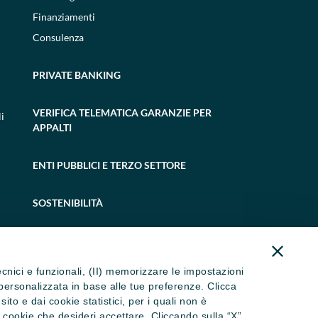
Finanziamenti
Consulenza
PRIVATE BANKING
VERIFICA TELEMATICA GARANZIE PER
i
APPALTI
ENTI PUBBLICI E TERZO SETTORE
SOSTENIBILITÀ
tecnici e funzionali, (II) memorizzare le impostazioni
ità personalizzata in base alle tue preferenze. Clicca
to e dai cookie statistici, per i quali non è
i cookie che desideri accettare. Cliccando sulla “X”