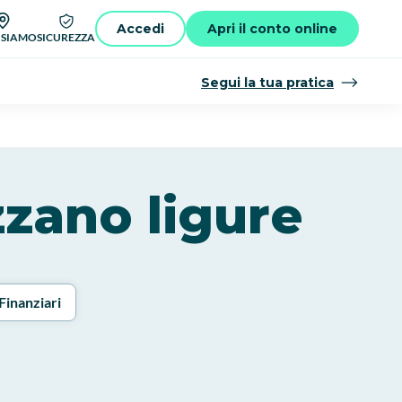
Accedi
Apri il conto online
 SIAMO
SICUREZZA
Segui la tua pratica
zzano ligure
Finanziari