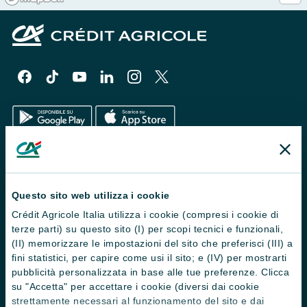
Il Gruppo
Trova filiali
Questo sito web utilizza i cookie
Crédit Agricole Italia utilizza i cookie (compresi i cookie di
Contattaci
terze parti) su questo sito (I) per scopi tecnici e funzionali,
Domande frequenti
(II) memorizzare le impostazioni del sito che preferisci (III) a
fini statistici, per capire come usi il sito; e (IV) per mostrarti
Successioni
pubblicità personalizzata in base alle tue preferenze. Clicca
su "Accetta" per accettare i cookie (diversi dai cookie
Servizi e pagamenti digitali
strettamente necessari al funzionamento del sito e dai