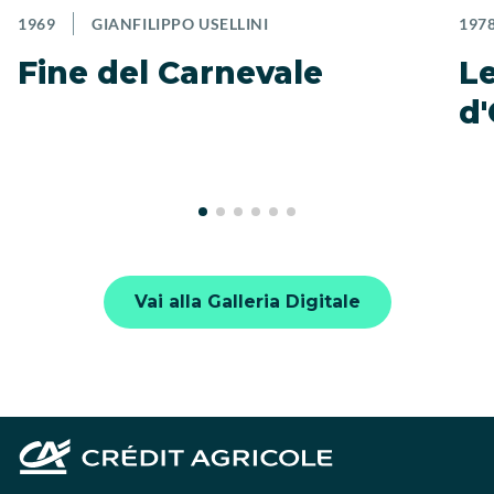
1969
GIANFILIPPO USELLINI
197
Fine del Carnevale
Le
d
Vai alla Galleria Digitale