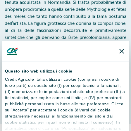
tenuta acquistata in Normandia. Si tratta probabilmente di
un’opera prodromica a quella serie delle Mythologie et fêtes
des mères che tanto hanno contribuito alla fama postuma
dell’artista. La figura grottesca che domina la composizione,
al di là delle fascinazioni decostruite e primitivamente
sintetiche che gli derivano dall’arte precolombiana, appare
elegantemente stilizzata in una silhouette che suggerisce
un’improbabile compenetrazione dei generi maschile e
femminile, simboleggiati da un vistoso fallo e da labbra
muliebri. Anche qui, come in numerose opere prodotte dalla
Questo sito web utilizza i cookie
fine degli anni Quaranta, si può notare l’influenza di Paul
Klee, generalmente trascurata dalla critica. Eppure
Crédit Agricole Italia utilizza i cookie (compresi i cookie di
terze parti) su questo sito (I) per scopi tecnici e funzionali,
l’immediatezza espressiva delle figure e la geometrizzazione
(II) memorizzare le impostazioni del sito che preferisci (III) a
degli ambienti cromatici ottenuta attraverso sottili variazioni
fini statistici, per capire come usi il sito; e (IV) per mostrarti
ton sur ton lasciano pochi dubbi su un raffinamento della sua
pubblicità personalizzata in base alle tue preferenze. Clicca
pittura, che risente del controllatissimo metodo compositivo
su "Accetta" per accettare i cookie (diversi dai cookie
messo a punto dall’artista elvetico.
strettamente necessari al funzionamento del sito e dai
cookie statistici, per i quali non è richiesto il consenso). In
alternativa, puoi cliccare su "Personalizza" per selezionare