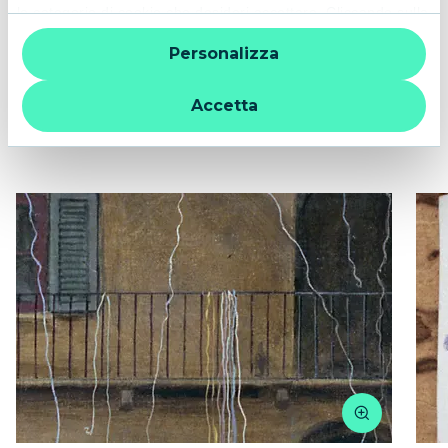
le categorie di cookie che desideri accettare. Cliccando sulla
© VICTOR BRAUNER, by SIAE 2024
“X” le impostazioni predefinite vengono lasciate invariate e
Personalizza
quindi la navigazione può continuare senza cookie o altri
strumenti di tracciamento diversi da quelli tecnici. Per
ulteriori informazioni:
informativa privacy
.
Accetta