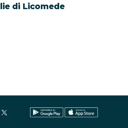
iglie di Licomede
Alleg
Peni