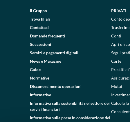
Il Gruppo
PRIVATI
Trova filiali
Conto dep
Contattaci
Trasferim
Domande frequenti
Conti
Successioni
Apri un c
Servizi e pagamenti digitali
Segui prat
News e Magazine
Carte
Guide
Prestiti e
Normative
Assicurazi
Disconoscimento operazioni
Mutui
Informative
Investimen
Informativa sulla sostenibilità nel settore dei
Calcola la
servizi finanziari
Consulenti
Informativa sulla presa in considerazione dei
PAI