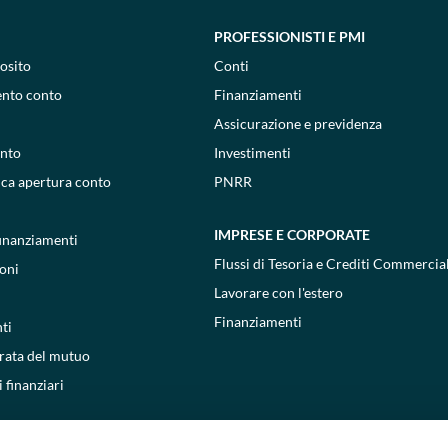
PROFESSIONISTI E PMI
osito
Conti
ento conto
Finanziamenti
Assicurazione e previdenza
onto
Investimenti
ica apertura conto
PNRR
IMPRESE E CORPORATE
 finanziamenti
Flussi di Tesoria e Crediti Commercial
oni
Lavorare con l'estero
Finanziamenti
ti
 rata del mutuo
 finanziari