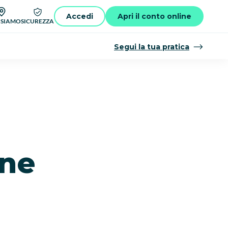
Accedi
Apri il conto online
 SIAMO
SICUREZZA
Segui la tua pratica
ene