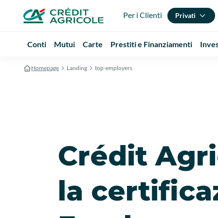
Per i Clienti
Privati
Conti
Mutui
Carte
Prestiti e Finanziamenti
Inve
Homepage
Landing
top-employers
Crédit Agri
la certific