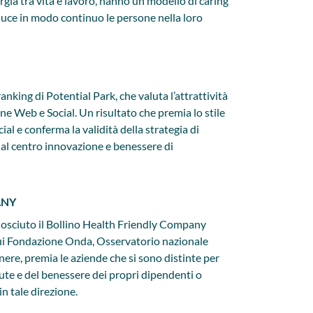
rgia tra vita e lavoro, hanno un modello di caring
luce in modo continuo le persone nella loro
ranking di Potential Park, che valuta l’attrattività
ne Web e Social. Un risultato che premia lo stile
al e conferma la validità della strategia di
al centro innovazione e benessere di
ANY
nosciuto il Bollino Health Friendly Company
 cui Fondazione Onda, Osservatorio nazionale
enere, premia le aziende che si sono distinte per
lute e del benessere dei propri dipendenti o
n tale direzione.