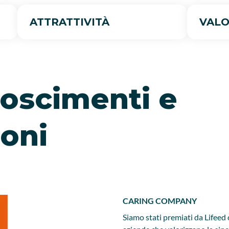
ATTRATTIVITÀ
VALO
noscimenti e
ioni
CARING COMPANY
Siamo stati premiati da Lifee