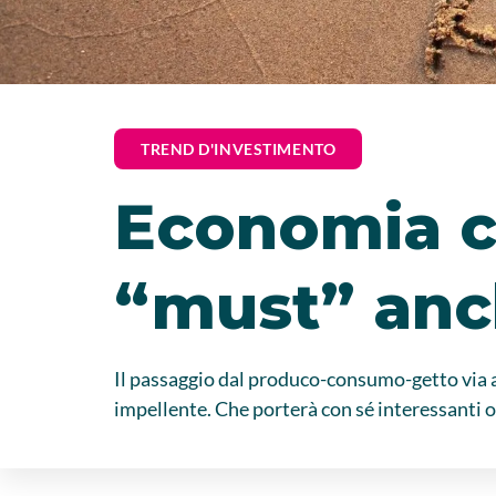
TREND D'INVESTIMENTO
Economia ci
“must” anch
Il passaggio dal produco-consumo-getto via a
impellente. Che porterà con sé interessanti 