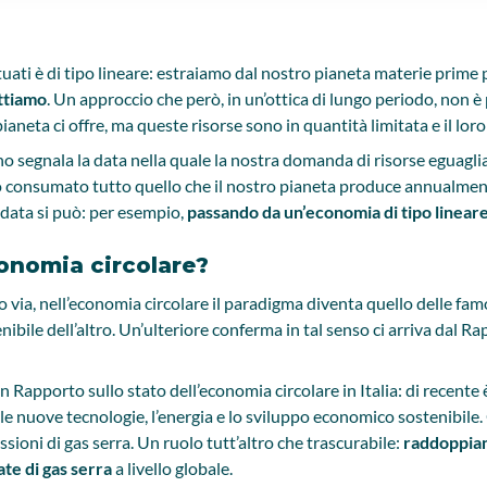
uati è di tipo lineare: estraiamo dal nostro pianeta materie prime
ttiamo
. Un approccio che però, in un’ottica di lungo periodo, non è
pianeta ci offre, ma queste risorse sono in quantità limitata e il l
 segnala la data nella quale la nostra domanda di risorse eguaglia il
o consumato tutto quello che il nostro pianeta produce annualment
 data si può: per esempio,
passando da un’economia di tipo lineare
onomia circolare?
via, nell’economia circolare il paradigma diventa quello delle fam
bile dell’altro. Un’ulteriore conferma in tal senso ci arriva dal Rap
pporto sullo stato dell’economia circolare in Italia: di recente è u
 le nuove tecnologie, l’energia e lo sviluppo economico sostenibile
sioni di gas serra. Un ruolo tutt’altro che trascurabile:
raddoppiand
ate di gas serra
a livello globale.