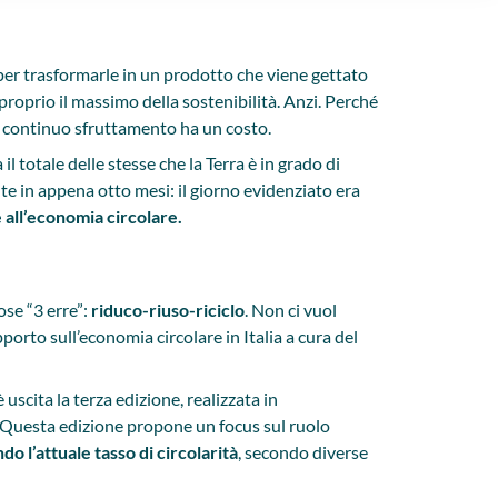
 per trasformarle in un prodotto che viene gettato
 proprio il massimo della sostenibilità. Anzi. Perché
oro continuo sfruttamento ha un costo.
 totale delle stesse che la Terra è in grado di
e in appena otto mesi: il giorno evidenziato era
 all’economia circolare.
ose “3 erre”:
riduco-riuso-riciclo
. Non ci vuol
porto sull’economia circolare in Italia a cura del
scita la terza edizione, realizzata in
. Questa edizione propone un focus sul ruolo
o l’attuale tasso di circolarità
, secondo diverse