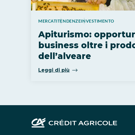
MERCATI
TENDENZE
INVESTIMENTO
Apiturismo: opportun
business oltre i prodo
dell’alveare
Leggi di più