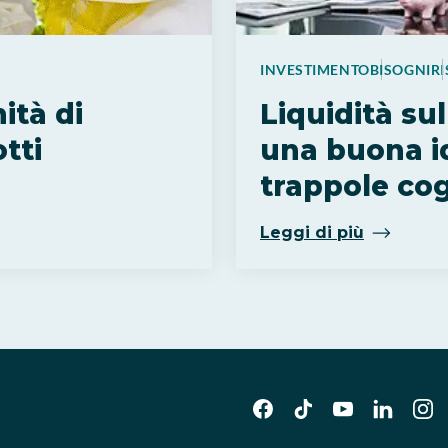
INVESTIMENTO
BISOGNI
R
ità di
Liquidità su
tti
una buona i
trappole cog
Leggi di più