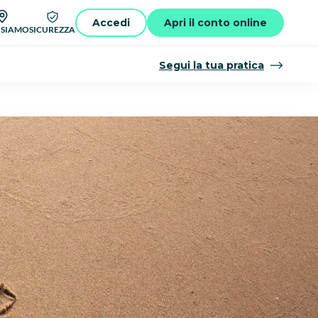
Accedi
Apri il conto online
 SIAMO
SICUREZZA
Segui la tua pratica