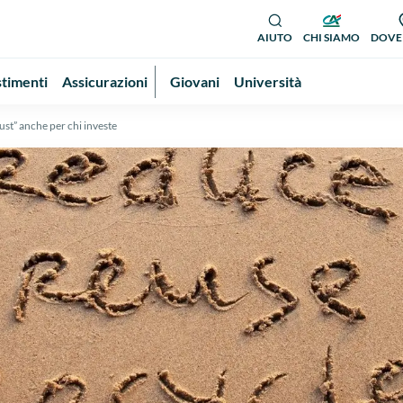
AIUTO
CHI SIAMO
DOVE
stimenti
Assicurazioni
Giovani
Università
st” anche per chi investe