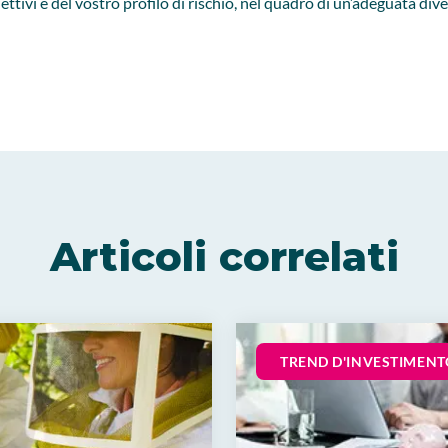
biettivi e del vostro profilo di rischio, nel quadro di un’adeguata div
Articoli correlati
TREND D'INVESTIMENT