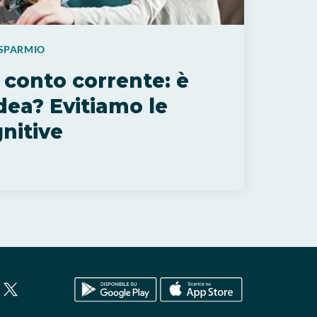
ISPARMIO
l conto corrente: è
dea? Evitiamo le
nitive