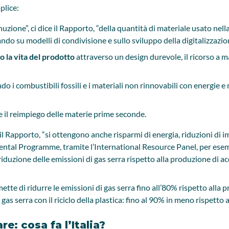
plice:
inuzione”, ci dice il Rapporto, “della quantità di materiale usato nel
ando su modelli di condivisione e sullo sviluppo della digitalizzazio
 la vita del prodotto
attraverso un design durevole, il ricorso a mat
ndo i combustibili fossili e i materiali non rinnovabili con energie e
uti e il reimpiego delle materie prime seconde.
l Rapporto, “si ottengono anche risparmi di energia, riduzioni di im
ental Programme, tramite l’International Resource Panel, per esemp
 riduzione delle emissioni di gas serra rispetto alla produzione di a
mette di ridurre le emissioni di gas serra fino all’80% rispetto alla
 gas serra con il riciclo della plastica: fino al 90% in meno rispetto 
e: cosa fa l’Italia?