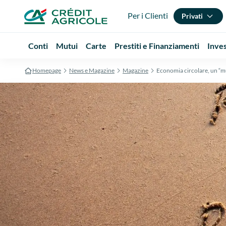
Per i Clienti
Privati
Conti
Mutui
Carte
Prestiti e Finanziamenti
Inve
Homepage
News e Magazine
Magazine
Economia circolare, un “mu