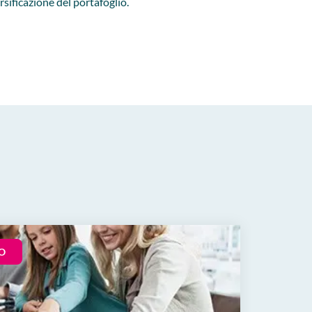
ersificazione del portafoglio.
O