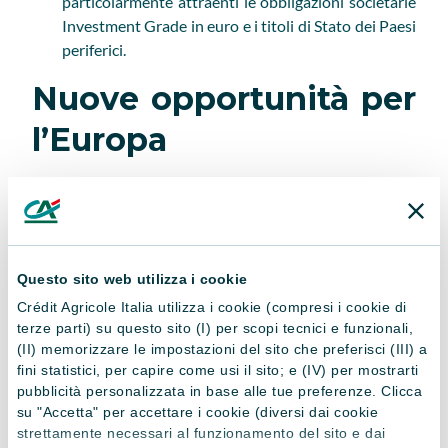
particolarmente attraenti le obbligazioni societarie
Investment Grade in euro e i titoli di Stato dei Paesi
periferici.
Nuove opportunità per
l’Europa
Proprio l’Europa potrebbe rivelarsi
una delle principali
aree di opportunità nel 2026
. Le riforme strutturali e gli
investimenti nella difesa, nelle infrastrutture e, in
generale, nell’autonomia strategica stanno ridefinendo
Questo sito web utilizza i cookie
l’ecosistema macrofinanziario del Vecchio Continente.
Crédit Agricole Italia utilizza i cookie (compresi i cookie di
Questo processo potrebbe tradursi in opportunità
terze parti) su questo sito (I) per scopi tecnici e funzionali,
concrete non solo nel reddito fisso, ma anche
(II) memorizzare le impostazioni del sito che preferisci (III) a
nell’azionario, in particolare tra le aziende a piccola e
fini statistici, per capire come usi il sito; e (IV) per mostrarti
media capitalizzazione più esposte alla domanda interna
pubblicità personalizzata in base alle tue preferenze. Clicca
e
meno vulnerabili alle tensioni commerciali globali
.
su "Accetta" per accettare i cookie (diversi dai cookie
strettamente necessari al funzionamento del sito e dai