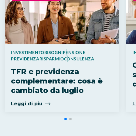
INVESTIMENTO
BISOGNI
PENSIONE
I
PREVIDENZA
RISPARMIO
CONSULENZA
C
TFR e previdenza
s
complementare: cosa è
cambiato da luglio
Leggi di più
L