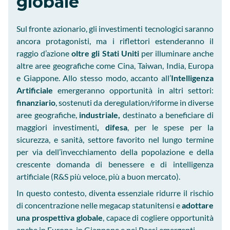
globale
Sul fronte azionario, gli investimenti tecnologici saranno
ancora protagonisti, ma i riflettori estenderanno il
raggio d’azione
oltre gli Stati Uniti
per illuminare anche
altre aree geografiche come Cina, Taiwan, India, Europa
e Giappone. Allo stesso modo, accanto all’
Intelligenza
Artificiale
emergeranno opportunità in altri settori:
finanziario
, sostenuti da deregulation/riforme in diverse
aree geografiche,
industriale,
destinato a beneficiare di
maggiori investimenti
, difesa
, per le spese per la
sicurezza, e sanità, settore favorito nel lungo termine
per via dell’invecchiamento della popolazione e della
crescente domanda di benessere e di intelligenza
artificiale (R&S più veloce, più a buon mercato).
In questo contesto, diventa essenziale ridurre il rischio
di concentrazione nelle megacap statunitensi e
adottare
una prospettiva globale
, capace di cogliere opportunità
anche in Europa, in Giappone e nei Paesi emergenti.