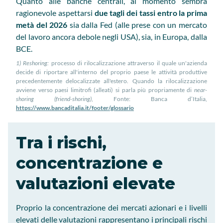
Quanto alle banche centrali, al momento sembra
ragionevole aspettarsi
due tagli dei tassi entro la prima
metà del 2026
sia dalla Fed (alle prese con un mercato
del lavoro ancora debole negli USA), sia, in Europa, dalla
BCE.
1) Reshoring:
processo di rilocalizzazione attraverso il quale un'azienda
decide di riportare all'interno del proprio paese le attività produttive
precedentemente delocalizzate all'estero. Quando la rilocalizzazione
avviene verso paesi limitrofi (alleati) si parla più propriamente di
near-
shoring (friend-shoring)
, Fonte: Banca d’Italia,
https://www.bancaditalia.it/footer/glossario
​​​​​​​Tra i rischi,
concentrazione e
valutazioni elevate
Proprio la concentrazione dei mercati azionari e i livelli
elevati delle valutazioni rappresentano i principali rischi