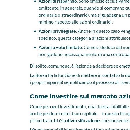
Azioni di risparmio
. Sono emesse esclusivament
emittente. In generale, quando si comprano quest
ordinarie o straordinarie), ma si guadagna un p
minimo rispetto alle azioni ordinarie).
Azioni privilegiate
. Anche in questo caso vengo
specifico, questa categoria di azioni attribuisce a
Azioni a voto limitato
. Come si deduce dal nom
non godono necessariamente di una contropar
Di solito, comunque, è l’azienda a decidere se emett
La Borsa ha la funzione di mettere in contatto la d
i propri risparmi) semplificando il processo di ric
Come investire sul mercato azi
Come per ogni investimento, una ricetta infallibile
anche perdere tutto il suo capitale – e questo bisog
primo tra tutti è la
diversificazione
, che consente d
I fondi comuni di investimento di tipo azionario r