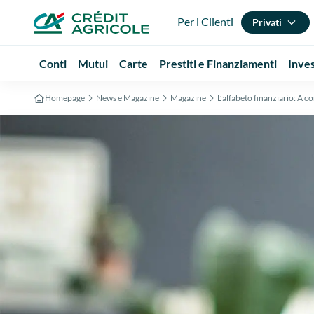
Per i Clienti
Privati
Conti
Mutui
Carte
Prestiti e Finanziamenti
Inve
Homepage
News e Magazine
Magazine
L’alfabeto finanziario: A 