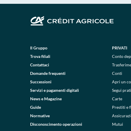
Il Gruppo
PRIVATI
Trova filiali
Conto dep
Contattaci
Trasferim
Domande frequenti
Conti
Successioni
Apri un c
Servizi e pagamenti digitali
Segui prat
News e Magazine
Carte
Guide
Prestiti e
Normative
Assicurazi
Disconoscimento operazioni
Mutui