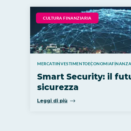
CULTURA FINANZIARIA
MERCATI
INVESTIMENTO
ECONOMIA
FINANZ
Smart Security: il fut
sicurezza
Leggi di più