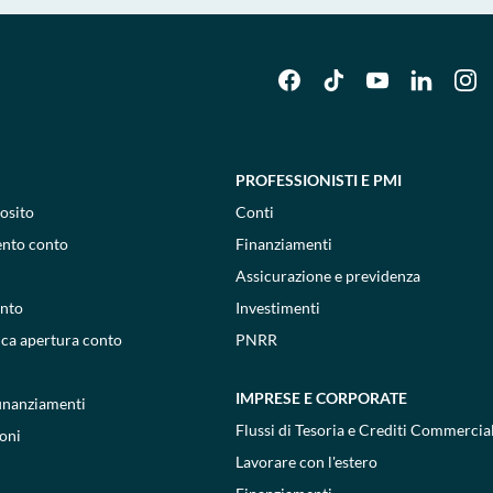
PROFESSIONISTI E PMI
osito
Conti
ento conto
Finanziamenti
Assicurazione e previdenza
onto
Investimenti
ica apertura conto
PNRR
IMPRESE E CORPORATE
 finanziamenti
Flussi di Tesoria e Crediti Commercial
oni
Lavorare con l'estero