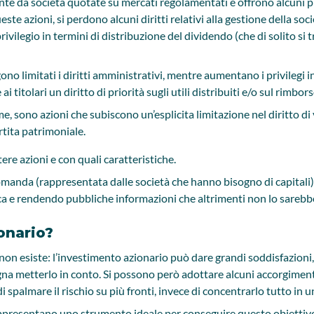
e da società quotate su mercati regolamentati e offrono alcuni priv
e azioni, si perdono alcuni diritti relativi alla gestione della soci
rivilegio in termini di distribuzione del dividendo (che di solito si
no limitati i diritti amministrativi, mentre aumentano i privilegi i
i titolari un diritto di priorità sugli utili distribuiti e/o sul rimbor
e, sono azioni che subiscono un’esplicita limitazione nel diritto di
tita patrimoniale.
ere azioni e con quali caratteristiche.
omanda (rappresentata dalle società che hanno bisogno di capitali) 
erca e rendendo pubbliche informazioni che altrimenti non lo sareb
onario?
 non esiste: l’investimento azionario può dare grandi soddisfazioni
na metterlo in conto. Si possono però adottare alcuni accorgimenti p
i spalmare il rischio su più fronti, invece di concentrarlo tutto in u
appresentano uno strumento ideale per conseguire questo obiettivo.