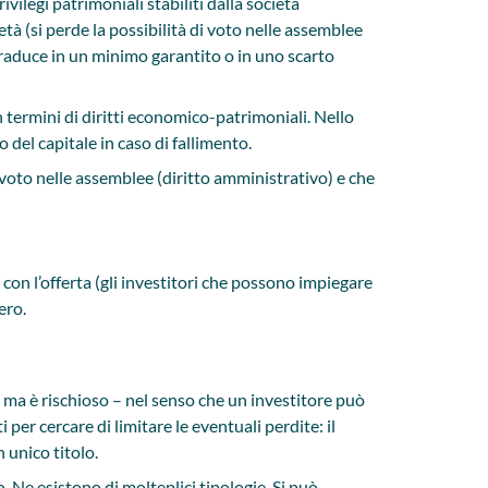
ilegi patrimoniali stabiliti dalla società
età (si perde la possibilità di voto nelle assemblee
 traduce in un minimo garantito o in uno scarto
n termini di diritti economico-patrimoniali. Nello
so del capitale in caso di fallimento.
 voto nelle assemblee (diritto amministrativo) e che
con l’offerta (gli investitori che possono impiegare
bero.
, ma è rischioso – nel senso che un investitore può
er cercare di limitare le eventuali perdite: il
n unico titolo.
 Ne esistono di molteplici tipologie. Si può