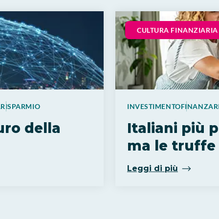
CULTURA FINANZIARIA
A
RISPARMIO
INVESTIMENTO
FINANZA
R
uro della
Italiani più 
ma le truffe
Leggi di più