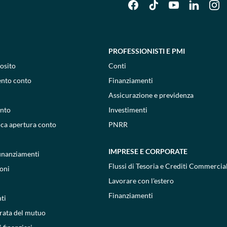
PROFESSIONISTI E PMI
osito
Conti
ento conto
Finanziamenti
Assicurazione e previdenza
onto
Investimenti
ica apertura conto
PNRR
IMPRESE E CORPORATE
 finanziamenti
Flussi di Tesoria e Crediti Commercial
oni
Lavorare con l'estero
Finanziamenti
ti
 rata del mutuo