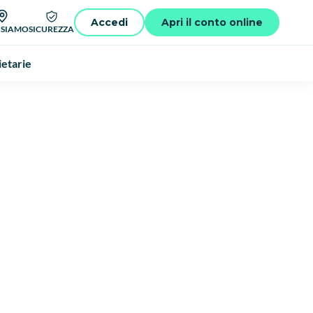
Accedi
Apri il conto online
 SIAMO
SICUREZZA
ietarie