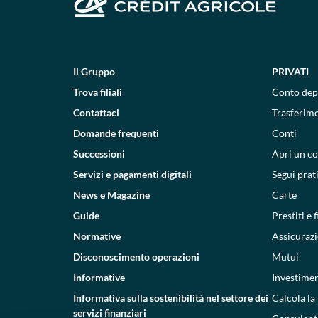
Il Gruppo
PRIVATI
Trova filiali
Conto dep
Contattaci
Trasferim
Domande frequenti
Conti
Successioni
Apri un c
Servizi e pagamenti digitali
Segui prat
News e Magazine
Carte
Guide
Prestiti e
Normative
Assicurazi
Disconoscimento operazioni
Mutui
Informative
Investimen
Informativa sulla sostenibilità nel settore dei
Calcola la
servizi finanziari