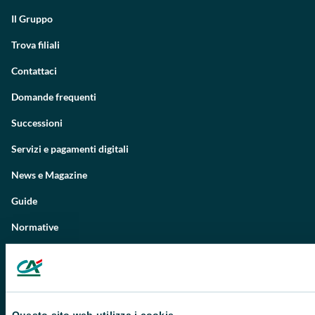
Il Gruppo
Trova filiali
Contattaci
Domande frequenti
Successioni
Servizi e pagamenti digitali
News e Magazine
Guide
Normative
Disconoscimento operazioni
Informative
Informativa sulla sostenibilità nel settore dei servizi finanziari