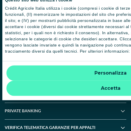
Questo sito web utilizza i cookie
Informativa sulla presa in considerazione dei PAI
Crédit Agricole Italia utilizza i cookie (compresi i cookie di terze
funzionali, (II) memorizzare le impostazioni del sito che preferisci
Etica e conformità
il sito; e (IV) per mostrarti pubblicità personalizzata in base al
accettare i cookie (diversi dai cookie strettamente necessari al
Whistleblowing
statistici, per i quali non è richiesto il consenso). In alternativa
selezionare le categorie di cookie che desideri accettare. Clicca
PRIVATI
vengono lasciate invariate e quindi la navigazione può continuar
tracciamento diversi da quelli tecnici. Per ulteriori informazioni
PROFESSIONISTI E PMI
Personalizza
IMPRESE E CORPORATE
Accetta
AGRICOLTURA E AGROALIMENTARE
PRIVATE BANKING
VERIFICA TELEMATICA GARANZIE PER APPALTI