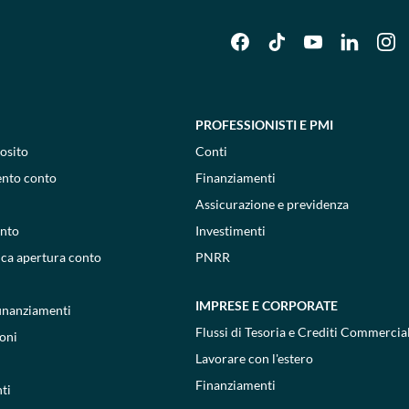
PROFESSIONISTI E PMI
osito
Conti
ento conto
Finanziamenti
Assicurazione e previdenza
onto
Investimenti
ica apertura conto
PNRR
IMPRESE E CORPORATE
 finanziamenti
Flussi di Tesoria e Crediti Commercial
oni
Lavorare con l'estero
Finanziamenti
ti