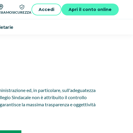
Accedi
Apri il conto online
 SIAMO
SICUREZZA
ietarie
ministrazione ed, in particolare, sull'adeguatezza
egio Sindacale non è attribuito il controllo
o, garantisce la massima trasparenza e oggettività