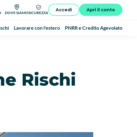
Accedi
Apri il conto
O
DOVE SIAMO
SICUREZZA
schi
Lavorare con l'estero
PNRR e Credito Agevolato
ne Rischi