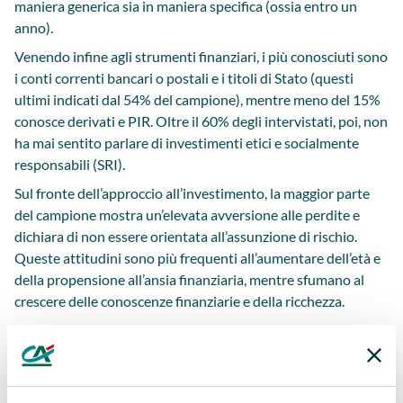
maniera generica sia in maniera specifica (ossia entro un
anno).
Venendo infine agli strumenti finanziari, i più conosciuti sono
i conti correnti bancari o postali e i titoli di Stato (questi
ultimi indicati dal 54% del campione), mentre meno del 15%
conosce derivati e PIR. Oltre il 60% degli intervistati, poi, non
ha mai sentito parlare di investimenti etici e socialmente
responsabili (SRI).
Sul fronte dell’approccio all’investimento, la maggior parte
del campione mostra un’elevata avversione alle perdite e
dichiara di non essere orientata all’assunzione di rischio.
Queste attitudini sono più frequenti all’aumentare dell’età e
della propensione all’ansia finanziaria, mentre sfumano al
crescere delle conoscenze finanziarie e della ricchezza.
La domanda di consulenza finanziaria
Anche il valore attribuito alla consulenza professionale è
piuttosto limitato: il 37% degli intervistati è convinto che si