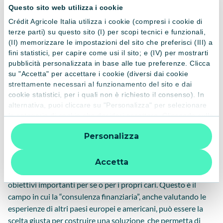
Questo sito web utilizza i cookie
tratti di un servizio gratuito, mentre il 45% non sa se il
consulente venga retribuito. In ogni caso il 50% circa non è
Crédit Agricole Italia utilizza i cookie (compresi i cookie di
terze parti) su questo sito (I) per scopi tecnici e funzionali,
disposto a pagare per il servizio.
(II) memorizzare le impostazioni del sito che preferisci (III) a
Così quando anche decidono di investire i propri risparmi,
fini statistici, per capire come usi il sito; e (IV) per mostrarti
nella maggior parte dei casi i risparmiatori italiani
pubblicità personalizzata in base alle tue preferenze. Clicca
preferiscono chiedere consiglio a conoscenti o familiari
su "Accetta" per accettare i cookie (diversi dai cookie
strettamente necessari al funzionamento del sito e dai
piuttosto che affidarsi a una figura professionale
cookie statistici, per i quali non è richiesto il consenso). In
competente.
alternativa, puoi cliccare su "Personalizza" per selezionare
In questo modo, però, si corrono due grandi rischi: fare
le categorie di cookie che desideri accettare. Cliccando sulla
investimenti sbagliati legati alla moda e al “fai da te”, oppure
“X” le impostazioni predefinite vengono lasciate invariate e
Personalizza
non investire del tutto, non tutelando così il proprio tenore
quindi la navigazione può continuare senza cookie o altri
strumenti di tracciamento diversi da quelli tecnici. Per
di vita per effetto dell’inflazione e della diminuzione delle
ulteriori informazioni:
informativa privacy
.
tutele offerte dai servizi c.d. di welfare.
Accetta
Si rischia inoltre di perdere delle opportunità per raggiungere
obiettivi importanti per se o per i propri cari. Questo è il
campo in cui la “consulenza finanziaria”, anche valutando le
esperienze di altri paesi europei e americani, può essere la
scelta giusta per costruire una soluzione che permetta di