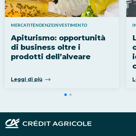
MERCATI
TENDENZE
INVESTIMENTO
I
Apiturismo: opportunità
di business oltre i
prodotti dell’alveare
Leggi di più
L