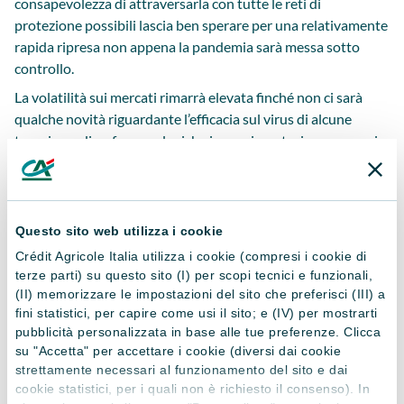
consapevolezza di attraversarla con tutte le reti di
protezione possibili lascia ben sperare per una relativamente
rapida ripresa non appena la pandemia sarà messa sotto
controllo.
La volatilità sui mercati rimarrà elevata finché non ci sarà
qualche novità riguardante l’efficacia sul virus di alcune
terapie medico-farmacologiche in sperimentazione o non si
raggiungerà il picco di contagi, almeno in Italia, presa ormai a
riferimento/pilota per l’Europa e l’Occidente.
In questo contesto, il richiamo alla prudenza nell’approccio
Questo sito web utilizza i cookie
agli investimenti finanziari rimane d’obbligo. L’emergenza
prima o poi finirà e anche i mercati torneranno alla normalità.
Crédit Agricole Italia utilizza i cookie (compresi i cookie di
terze parti) su questo sito (I) per scopi tecnici e funzionali,
Nel mentre, però, le distorsioni che si creano sui mercati
(II) memorizzare le impostazioni del sito che preferisci (III) a
possono offrire occasioni interessanti a chi sa mantenere i
fini statistici, per capire come usi il sito; e (IV) per mostrarti
nervi saldi. Dunque, cosa fare?
Concentrarsi sui propri
pubblicità personalizzata in base alle tue preferenze. Clicca
obiettivi di lungo periodo
e non rinunciare a investire
su "Accetta" per accettare i cookie (diversi dai cookie
ancora ma con prudenza
, diversificando non solo le fonti di
strettamente necessari al funzionamento del sito e dai
rischio ma anche i tempi d’ingresso, magari con l’avvio di un
cookie statistici, per i quali non è richiesto il consenso). In