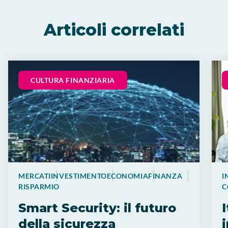
Articoli correlati
CULTURA FINANZIARIA
MERCATI
INVESTIMENTO
ECONOMIA
FINANZA
I
RISPARMIO
C
Smart Security: il futuro
della sicurezza
i