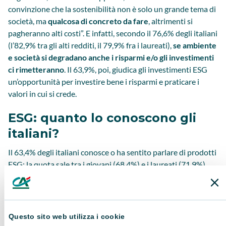
convinzione che la sostenibilità non è solo un grande tema di
società, ma
qualcosa di concreto da fare
, altrimenti si
pagheranno alti costi”. E infatti, secondo il 76,6% degli italiani
(l’82,9% tra gli alti redditi, il 79,9% fra i laureati),
se ambiente
e società si degradano anche i risparmi e/o gli investimenti
ci rimetteranno
. Il 63,9%, poi, giudica gli investimenti ESG
un’opportunità per investire bene i risparmi e praticare i
valori in cui si crede.
ESG: quanto lo conoscono gli
italiani?
Il 63,4% degli italiani conosce o ha sentito parlare di prodotti
ESG: la quota sale tra i giovani (68,4%) e i laureati (71,9%).
Ma da dove prendono le informazioni sull’argomento?
Innanzitutto, da radio e televisione, poi da social, web e
quotidiani: ma se radio, tv e giornali vanno per la maggiore
tra i senior, sono i social e il web in generale i principali punti
Questo sito web utilizza i cookie
di riferimento dei junior.