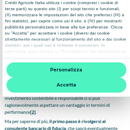
Crédit Agricole Italia utilizza i cookie (compresi i cookie di
Più della metà degli italiani (il 52,5%) sarebbe interessata a
terze parti) su questo sito (I) per scopi tecnici e funzionali,
(II) memorizzare le impostazioni del sito che preferisci (III) a
investire in prodotti ESG: il 23,3% di costoro li definisce la
fini statistici, per capire come usi il sito; e (IV) per mostrarti
prima scelta d’investimento. A prenderli in considerazione in
pubblicità personalizzata in base alle tue preferenze. Clicca
quest’ottica sono soprattutto giovani (34,2%), imprenditori e
su "Accetta" per accettare i cookie (diversi dai cookie
liberi professionisti (45,8%), dirigenti (44,9%) e laureati
strettamente necessari al funzionamento del sito e dai cookie
(31,1%). E
la “E” di Environment, ambiente, si conferma la
statistici, per i quali non è richiesto il consenso). In
lettera più conosciuta
della sigla.
alternativa, puoi cliccare su "Personalizza" per selezionare le
categorie di cookie che desideri accettare. Cliccando sulla “X”
Investire all’insegna della
le impostazioni predefinite vengono lasciate invariate e quindi
Personalizza
la navigazione può continuare senza cookie o altri strumenti
sostenibilità: come?
di tracciamento diversi da quelli tecnici. Per ulteriori
informazioni:
informativa privacy
.
In ogni caso, la sostenibilità oggi più che mai è un tema che
Accetta
vale la pena di approfondire. Soprattutto perché, da un
investimento sostenibile e responsabile ci si può
ragionevolmente aspettare un vantaggio in termini di
performance
[2]
.
Ma per saperne di più,
il primo passo è rivolgersi al
consulente bancario di fiducia
, che saprà eventualmente