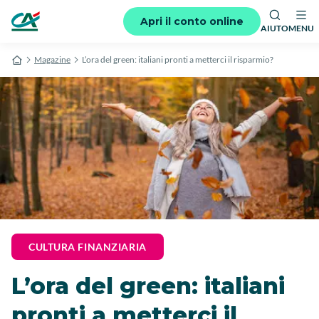
Apri il conto online
AIUTO
MENU
Magazine
L’ora del green: italiani pronti a metterci il risparmio?
CULTURA FINANZIARIA
L’ora del green: italiani
pronti a metterci il