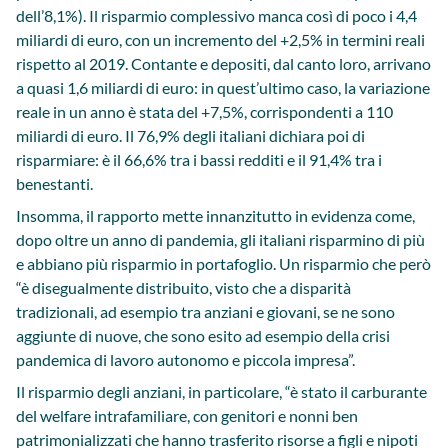
dell’8,1%). Il risparmio complessivo manca così di poco i 4,4
miliardi di euro, con un incremento del +2,5% in termini reali
rispetto al 2019. Contante e depositi, dal canto loro, arrivano
a quasi 1,6 miliardi di euro: in quest’ultimo caso, la variazione
reale in un anno è stata del +7,5%, corrispondenti a 110
miliardi di euro. Il 76,9% degli italiani dichiara poi di
risparmiare: è il 66,6% tra i bassi redditi e il 91,4% tra i
benestanti.
Insomma, il rapporto mette innanzitutto in evidenza come,
dopo oltre un anno di pandemia, gli italiani risparmino di più
e abbiano più risparmio in portafoglio. Un risparmio che però
“è disegualmente distribuito, visto che a disparità
tradizionali, ad esempio tra anziani e giovani, se ne sono
aggiunte di nuove, che sono esito ad esempio della crisi
pandemica di lavoro autonomo e piccola impresa”.
Il risparmio degli anziani, in particolare, “è stato il carburante
del welfare intrafamiliare, con genitori e nonni ben
patrimonializzati che hanno trasferito risorse a figli e nipoti