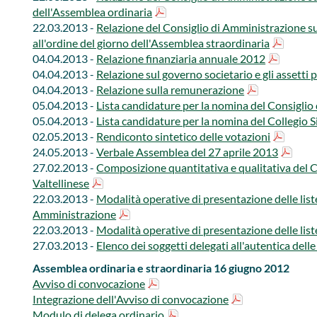
dell'Assemblea ordinaria
22.03.2013 -
Relazione del Consiglio di Amministrazione su
all'ordine del giorno dell'Assemblea straordinaria
04.04.2013 -
Relazione finanziaria annuale 2012
04.04.2013 -
Relazione sul governo societario e gli assetti 
04.04.2013 -
Relazione sulla remunerazione
05.04.2013 -
Lista candidature per la nomina del Consigli
05.04.2013 -
Lista candidature per la nomina del Collegio 
02.05.2013 -
Rendiconto sintetico delle votazioni
24.05.2013 -
Verbale Assemblea del 27 aprile 2013
27.02.2013 -
Composizione quantitativa e qualitativa del 
Valtellinese
22.03.2013 -
Modalità operative di presentazione delle list
Amministrazione
22.03.2013 -
Modalità operative di presentazione delle list
27.03.2013 -
Elenco dei soggetti delegati all'autentica delle 
​Assemblea ordinaria e straordinaria 16 giugno 2012
Avviso di convocazione
Integrazione dell'Avviso di convocazione
Modulo di delega ordinario