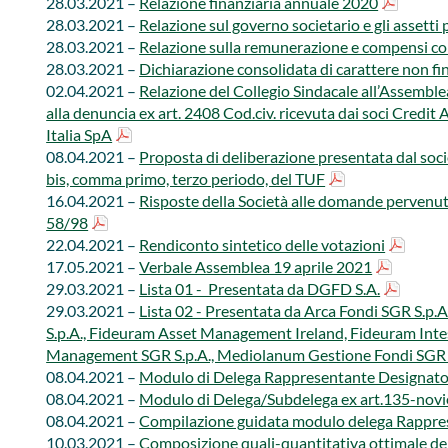
28.03.2021 –
Relazione finanziaria annuale 2020
28.03.2021 –
Relazione sul governo societario e gli assetti p
28.03.2021 –
Relazione sulla remunerazione e compensi corris
28.03.2021 –​ ​
Dichiarazione consolidata di carattere non fi
02.04.2021 –​
Relazione del Collegio Sindacale all’Assemblea
alla denuncia ex art. 2408 Cod.civ. ricevuta dai soci Credit
Italia SpA
08.04.2021 –​​
Proposta di deliberazione presentata dal socio 
bis, comma primo, terzo periodo, del TUF
16.04.2021 –​
Risposte della Società alle domande pervenute 
58/98​
​22.04.2021 –​​
Rendiconto sintetico delle votazioni
17.05.2021 –​​
Verbale Assemblea 19 aprile 2021
29.03.2021 –
Lista 01 - Presentata da DGFD S.A.
29.03.2021 –
Lista 02 - Presentata da Arca Fondi SGR S.p.A.
S.p.A., Fideuram Asset Management Ireland, Fideuram Inte
Management SGR S.p.A., Mediolanum Gestione Fondi SGR S.
08.04.2021 – ​
Modulo di Delega Rappresentante Designato 
08.04.2021 – ​​​
Modulo di Delega/Subdelega ex art.135-nov
08​.04.2021 –
Compilazione guidata modulo delega Rappres
10.03.2021 –
Composizione quali-quantitativa ottimale de