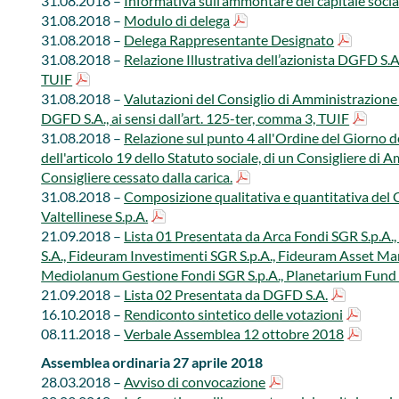
31.08.2018 –
Informativa sull’ammontare del capitale social
31.08.2018 –​​
Modulo di delega
31.08.2018 –​
Delega Rappresentante Designato
31.08.2018 –​​​
Relazione Illustrativa dell’azionista DGFD S.A.
TUIF
31.08.2018 –​
Valutazioni del Consig​lio di Amministrazione s
DGFD S.A., ai sensi dall’art. 125-ter, comma 3, TUIF
31.08.2018 –​
Relazione sul punto 4 all'Ordine del Giorno d
dell'articolo 19 dello Statuto sociale, di un Consigliere di 
Consigliere cessato dalla carica.​​
31.08.2018 –​​
Composizione qualitativa e quantitativa del 
Valtellinese S.p.A.
21.09.2018 –
Lista 01 Presentata ​da Arca Fondi SGR S.p.A.,
S.A., Fideuram Investimenti SGR S.p.A., Fideuram Asset Man
Mediolanum Gestione Fondi SGR S.p.A., Planetarium Fund An
21.09.2018 –​ ​
Lista 02 Presentata da DGFD S.A.
16.10.2018 –
Rendiconto sintetico delle votazioni​​​
08.11​​.2018 –​
Verbale​ Assemblea 12 ottobre 2018
Assemblea ordinaria 27 aprile 2018​
​28.03.2018 –
Avviso di convocazione