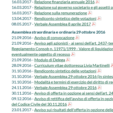
16.03.2017 -
Relazione finanziaria annuale 2016
16.03.2017 -
Relazione sul governo societario e gli assetti 
16.03.2017 - ​
Relazione sulla remunerazione
13.04.2017 -
Rendiconto sintetico delle votazioni
08.05.2017 -
Verbale Assemblea​ 8 aprile 2017
Assemblea straordinaria e ordinaria 29 ottobre 2016
​21.09.2016 -
Avviso di convocazione
21.09.2016 -
Avviso agli azionisti - ai sensi dell’art. 2437-ter
Regolamento Consob n. 11971/1999 - Valore di liquidazione 
eventualmente oggetto di recesso
21.09.2016 -
Modulo di Delega
28.09.2016 -
Curriculum vitae dottoressa Livia Martinelli
31.10.2016 -
Rendiconto sintetico delle votazioni
31.10.2016 -
Verbale Assemblea 29 ​ottobre 2016 (in sintes
31.10.2016 -
Modalità e termini di esercizio del diritto di r
24.11.2016 -
Verbale Assemblea 29 ottobre 2016
30.11.2016 -
Avviso di offerta in opzione ai sensi dell’art.
09.12.2016 -
Avviso di rettifica dell'avviso di offerta in op
del Codice Civile del 30.11.2016
23.01.2017 -
Avviso sui risultati dell'offerta in opzione dell