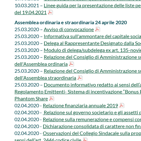
10.03.2021 –
Linee guida per la presentazione delle liste p
del 19.04.2021
Assemblea ordinaria e straordinaria 24 aprile 2020​
​25.03.2020 –
Avviso di convocazione
25.03.2020 – ​
Informativa sull'ammontare del capitale social
25.03.2020 –
Delega al Rappresentante Designato dalla Soci
25.03.2020 –​
Modulo di delega/subdelega ex art. 135-novies 
25.03.2020 –
Relazione del Consiglio di Amministrazione su
dell'Assemblea ordinaria
25.03.2020 –
Relazione del Consiglio di Amministrazione su
dell'Assemblea straordinaria
25.03.2020 –​
Documento informativo redatto ai sensi dell’ar
Regolamento Emittenti- Sistema di incentivazione “Bonus P
Phantom Share
02.04.2020 -
Relazione finanziaria annuale 2019​
02.04.2020 - ​​​
Relazione sul governo societario e gli assetti 
02.04.2020 -
Relazione sulla remunerazione e compensi cor
02.04.2020 - ​​
Dichiarazione consolidata di carattere non fin
02.04.2020 - ​
Osservazioni del Collegio Sindacale sulla propo
sensi dell’art. 2446 codice civile