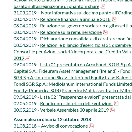
basato sull’assegnazione di phantom share​
31.03.2019 –
Nota informativa sul decimo punto all’Ordine
08.04.2019 -
Relazione finanziaria annuale 2018
​
08.04.2019 -
Relazione sul governo societario e gli assetti 
08.04.2019 -​
Relazione sulla remunerazione
08.04.2019 -​
Dichiarazione consolidata di carattere non fin
08.04.2019 -​
Relazioni e bilancio d’esercizio al 31 dicembre
Consortile per Azioni, società incorporata nel Credito Valtel
2019
09.04.2019 -​
Lista 01 presentata da Arca Fondi S.G.R. S.p.A.
Capital S.A.; Fideuram Asset Management (Ireland) - Fondit
SGR S.p.A.; Interfund Sicav - Interfund Equity Italy; Kair
Fondi SGR S.p.A.; Mediolanum International Funds Limited
Equity; Pramerica SGR (Pramerica Multiasset Italia e Mito 
09.04.2019 -​​
Lista 02 “Trasparenza e valori” presentata da
02.05.2019 -​
Rendiconto sintetico delle votazioni
30.05.2019 -​​
Verbale Assemblea 30 aprile 2019
Assemblea ordinaria 12 ottobre 2018​
31.08.2018 –​
Avviso di convocazione