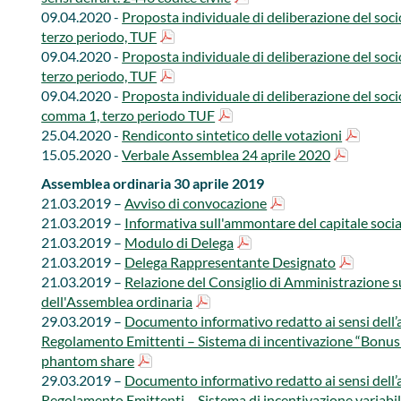
​09.04.2020 -
Proposta individuale di deliberazione del soci
terzo periodo, TUF
09.04.2020 -​
Proposta individuale di deliberazione del soci
terzo periodo, TUF
09.04.2020 -​
Proposta individuale di deliberazione del soci
comma 1, terzo periodo TUF
25​.04.2020 -​
Rendiconto sintetico delle votazioni
15.05.2020 -​​
Verbale Assemblea 24 aprile 2020
Assemblea ordinaria 30 aprile 2019​
​​21.03.2019 –
Avviso di convocazione
21.03.2019 –​
Informativa sull'ammontare del capitale socia
21.03.2019 –​
Modulo di Delega
21.03.2019 –​
Delega Rappresentante Designato
21.03.2019 –​​​​
Relazione del Consiglio di Amministrazione su
dell'Assemblea ordinaria
29.03.2019 –
Documento informativo redatto ai sensi dell’ar
Regolamento Emittenti – Sistema di incentivazione “Bonus 
phantom share
29.03.2019 –
Documento informativo redatto ai sensi dell’ar
Regolamento Emittenti – Sistema di incentivazione variabi