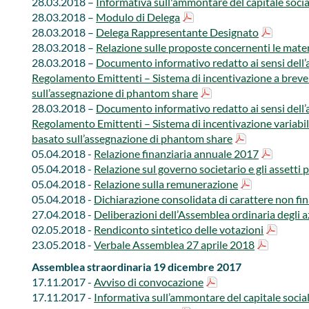
28.03.2018 –​​
Informativa sull'ammontare del capitale socia
28.03.2018 –​
Modulo di Delega
28.03.2018 –​
Delega Rappresentante Designato
28.03.2018 –
Relazione sulle proposte concernenti le mater
28.03.2018 –
Documento informativo redatto ai sensi dell’ar
Regolamento Emittenti – Sistema di incentivazione a bre
sull’assegnazione di phantom share​
28.03.2018 –​
Documento informativo redatto ai sensi dell’ar
Regolamento Emittenti – Sistema di incentivazione variabi
basato sull’assegnazione di phantom share
05.04.2018 -​
Relazione finanziaria annuale 2017
05.04.2018 -
Relazione sul governo societario e gli assetti 
05.04.2018 -
Relazione sulla remunerazione
05.04.2018 -​
Dichiarazione consolidata di carattere non fin
​27.04.2018 -
Deliberazioni dell’Assemblea ordinaria degli azion
​02.05.2018 -​​​
Rendiconto sintetico delle votazioni
23.05.2018 - ​​
Verbale Assemblea 27 aprile 2018​​​
Assemblea straordinaria 19 dicembre 2017​​
17.11.2017 -
Avviso di convocazione
17.11.2017 -​
Informativa sull’ammontare del capitale socia