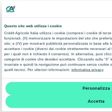
Giugno
Comunicazione diffusa il 02.03.2020 - Scrocchi Massimilia
Febbraio
Comunicazione diffusa il 13.02.2019 - Garavaglia Angelo
Questo sito web utilizza i cookie
Anno 2018​
Crédit Agricole Italia utilizza i cookie (compresi i cookie di terze
​​​Novembre
funzionali, (II) memorizzare le impostazioni del sito che preferisci 
Comunicazione diffusa il 23.11​.2018 - Pedranzini Giuliana​
sito; e (IV) per mostrarti pubblicità personalizzata in base alle
accettare i cookie (diversi dai cookie strettamente necessari al 
Agosto
per i quali non è richiesto il consenso). In alternativa, puoi cli
categorie di cookie che desideri accettare. Cliccando sulla “X” 
Comunicazione diffusa il 16.08​.2018 - Giudici Paolo Stefan
invariate e quindi la navigazione può continuare senza cookie o 
quelli tecnici. Per ulteriori informazioni:
informativa privacy
.
Maggio​​
Comunicazione diffusa il 10.05​.2018 - Borroni Mariarosa​​​​​​
Aprile​​​
Personalizza
Comunicazione diffusa il 04.04​.2018 - Garavaglia Angelo​​​​​​
Accetta
Marzo​​​
Comunicazione diffusa il 23.03​.2018 - Colombo Ugo​​​​​