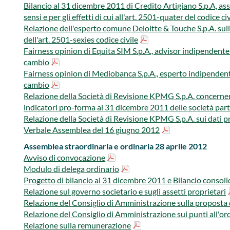
Bilancio al 31 dicembre 2011 di Credito Artigiano S.p.A, as
sensi e per gli effetti di cui all'art. 2501-quater del codice civ
Relazione dell'esperto comune Deloitte & Touche S.p.A. sull
dell'art. 2501-sexies codice civile
Fairness opinion di Equita SIM S.p.A., advisor indipendente 
cambio
Fairness opinion di Mediobanca S.p.A., esperto indipendent
cambio
Relazione della Società di Revisione KPMG S.p.A. concernent
indicatori pro-forma al 31 dicembre 2011 delle società part
Relazione della Società di Revisione KPMG S.p.A. sui dati p
Verbale Assemblea del 16 giugno 2012
Assemblea straordinaria e ordinaria 28 aprile 2012
Avviso di convocazione
Modulo di delega ordinario
Progetto di bilancio al 31 dicembre 2011 e Bilancio consol
Relazione sul governo societario e sugli assetti proprietari
Relazione del Consiglio di Amministrazione sulla proposta 
Relazione del Consiglio di Amministrazione sui punti all'or
Relazione sulla remunerazione