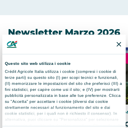
Newsletter
Marzo 2026
ATTUALITÀ
Questo sito web utilizza i cookie
Crédit Agricole Italia utilizza i cookie (compresi i cookie di
terze parti) su questo sito (I) per scopi tecnici e funzionali,
(II) memorizzare le impostazioni del sito che preferisci (III) a
fini statistici, per capire come usi il sito; e (IV) per mostrarti
pubblicità personalizzata in base alle tue preferenze. Clicca
su "Accetta" per accettare i cookie (diversi dai cookie
strettamente necessari al funzionamento del sito e dai
FINANZIAMENTI
INVESTIMENTO
INNOVAZIONE
M
cookie statistici, per i quali non è richiesto il consenso). In
alternativa, puoi cliccare su "Personalizza" per selezionare
Giovani e senior: la
le categorie di cookie che desideri accettare. Cliccando sulla