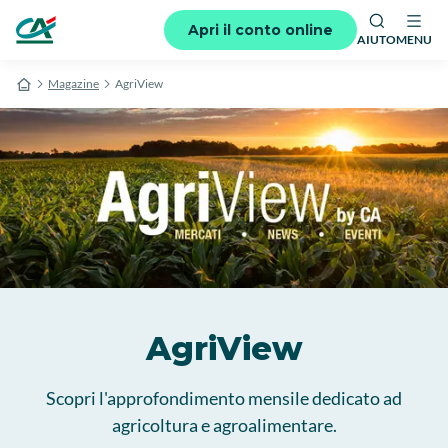
Apri il conto online
AIUTO
MENU
Magazine
AgriView
AgriView
Scopri l'approfondimento mensile dedicato ad
agricoltura e agroalimentare.